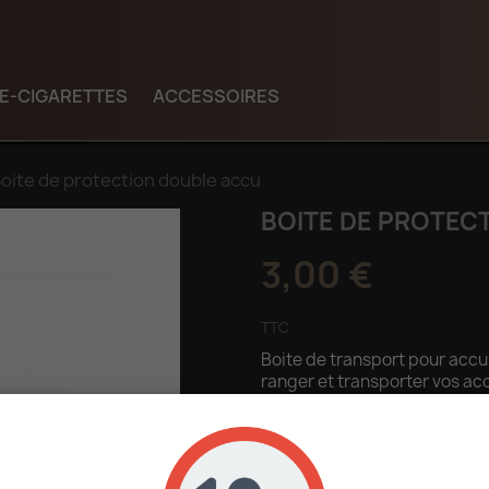
E-CIGARETTES
ACCESSOIRES
oite de protection double accu
BOITE DE PROTEC
3,00 €
TTC
Boite de transport pour accu
ranger et transporter vos acc
Accu non fourni.
Quantité