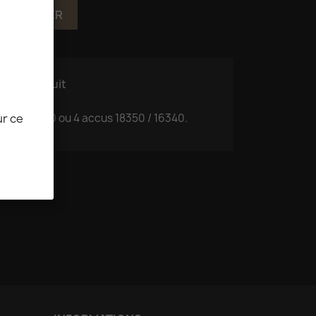
 AU PANIER
ls du produit
ur ce
650 / 18500 ou 4 accus 18350 / 16340.