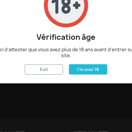

AJOUTER
Vérification âge
Description
Détai
i d'attester que vous avez plus de 18 ans avant d'entrer s
Peut contenir 2 accus 18
site.
Exit
I'm over 18