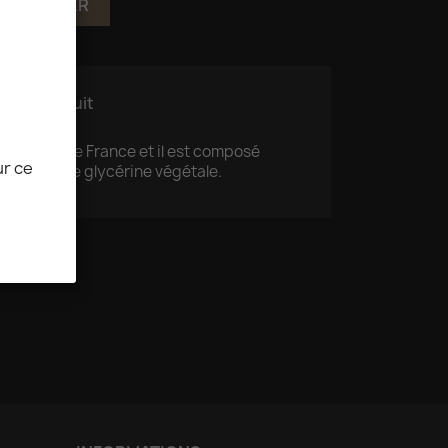
 AU PANIER
ls du produit
 par Eliquide France et il est composé
ur ce
lycol, et de glycérine végétale.