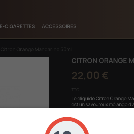
E-CIGARETTES
ACCESSOIRES
Citron Orange Mandarine 50ml
CITRON ORANGE M
22,00 €
TTC
Le eliquide Citron Orange Ma
est un savoureux mélange d’a
vous fera vous sentir en vac
Quantité