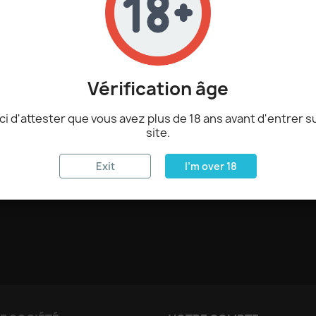

AJOUTER
Description
Détai
Vérification âge
Il est fabriqué en France
i d'attester que vous avez plus de 18 ans avant d'entrer s
d'arômes, de propylène g
site.
Exit
I'm over 18