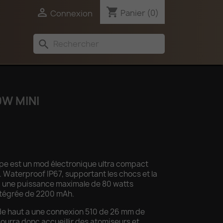
shopping_cart

Panier
(0)
Connexion
search
0W MINI
pe est un mod électronique ultra compact
 Waterproof IP67, supportant les chocs et la
 a une puissance maximale de 80 watts
ntégrée de 2200 mAh.
de haut a une connexion 510 de 26 mm de
ourra donc accueillir des atomiseurs et