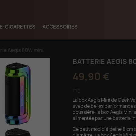
E-CIGARETTES
ACCESSOIRES
rie Aegis 80W mini
BATTERIE AEGIS 8
49,90 €
TTC
La box Aegis Mini de Geek Va
avec de belles performances.
poussière, la box Aegis Mini
alimentée par une batterie i
Ce petit mod d'à peine 8 cm 
diamètre. La box Aegis Mini p