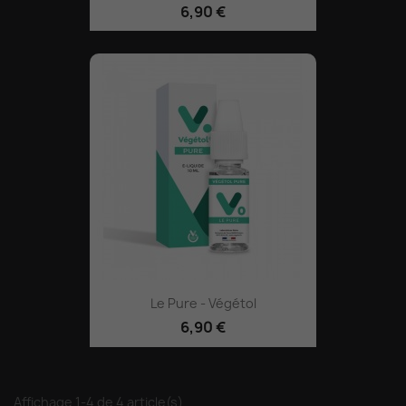
6,90 €
Le Pure - Végétol
6,90 €
Affichage 1-4 de 4 article(s)