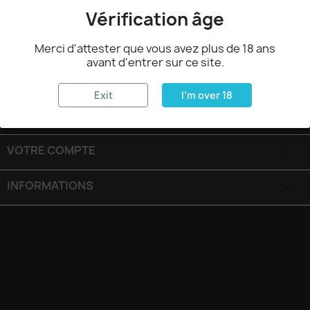
Vérification âge
Merci d'attester que vous avez plus de 18 ans
avant d'entrer sur ce site.
PRODUITS

Exit
I'm over 18
NOTRE SOCIÉTÉ

VOTRE COMPTE

INFORMATIONS
keyboard_arrow_down