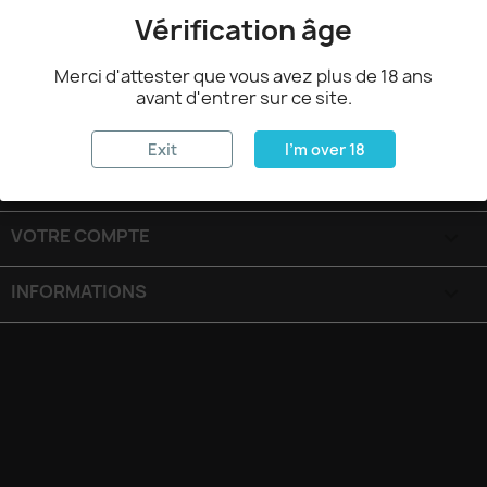
Vérification âge
Merci d'attester que vous avez plus de 18 ans
avant d'entrer sur ce site.
PRODUITS

Exit
I'm over 18
NOTRE SOCIÉTÉ

VOTRE COMPTE

INFORMATIONS
keyboard_arrow_down